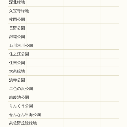
深北緑地
久宝寺緑地
枚岡公園
長野公園
錦織公園
石川河川公園
住之江公園
住吉公園
大泉緑地
浜寺公園
二色の浜公園
蜻蛉池公園
りんくう公園
せんなん里海公園
泉佐野丘陵緑地