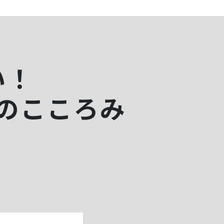
い！
のこころみ