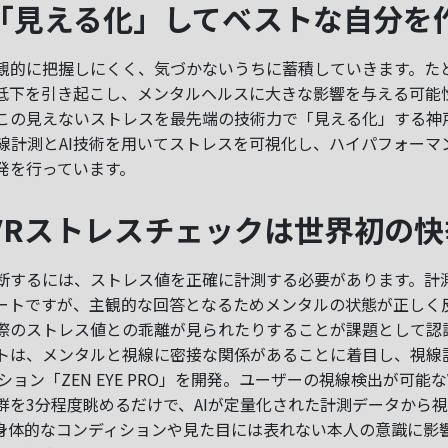
「見える化」してベストな自分を
観的に把握しにくく、気づかないうちに蓄積していきます。た
低下を引き起こし、メンタルヘルスに大きな影響を与える可能
この見えないストレスを最先端の技術力で「見える化」する神
視線計測とAI技術を用いてストレスを可視化し、ハイパフォー
発を行っています。
VRストレスチェックは世界初の快
断するには、ストレス値を正確に計測する必要があります。計
ートですが、主観的な回答となるためメンタルの状態が正しく
際のストレス値との乖離が見られたりすることが課題として認
トは、メンタルと視線に密接な関係があることに着目し、視線
ション「ZEN EYE PRO」を開発。ユーザーの視線検出が可能な
群を3分程度眺めるだけで、AIが定量化された計測データから
身体的なコンディションや見た目には表れない本人の意識に影