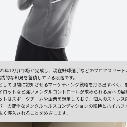
」は2022年12月にβ版が完成し、現在野球選手などのプロアスリート
実践的な知見を蓄積している段階です。
として世間に認知させるマーケティング戦略を打ち出すべく、
イロットなど強いメンタルコントロールが求められる層への展
ットはスポーツチームや企業を想定しており、個人のストレス
バーの健全なメンタルヘルスコンディションの維持とハイパフ
広く導入されることをめざします。