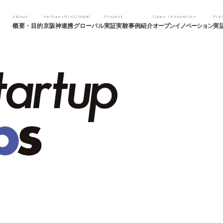
About
Keihanshin
Global
Project
Open Innovation
Fie
概要・目的
京阪神連携
グローバル
実証実験事例紹介
オープンイノベーション
実