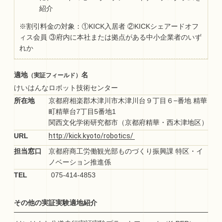
紹介
※割引料金の対象：①KICK入居者 ②KICKシェアードオフ
ィス会員 ③府内に本社または拠点がある中小企業者のいず
れか
適地
名
（実証フィールド）
けいはんなロボット技術センター
所在地
京都府相楽郡木津川市木津川台９丁目６−番地 精華
町精華台7丁目5番地1
関西文化学術研究都市（京都府精華・西木津地区）
URL
担当窓口
京都府商工労働観光部ものづくり振興課 特区・イ
ノベーション推進係
TEL
075-414-4853
その他の実証実験適地紹介